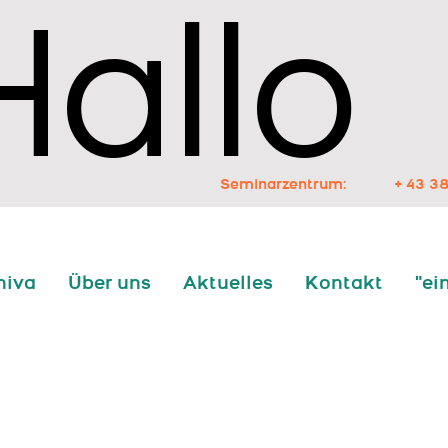
Hallo
Hallo
Seminarzentrum:
+ 43 38
niva
Über uns
Aktuelles
Kontakt
"ei