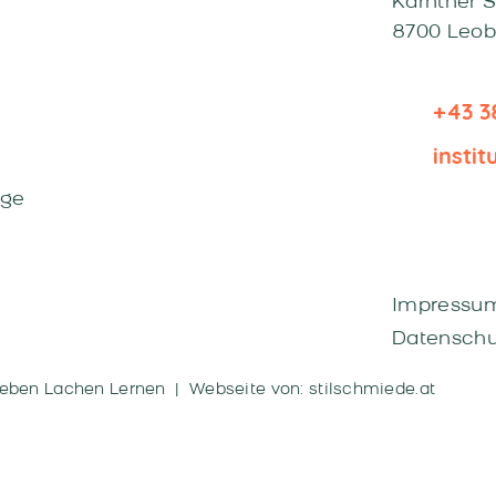
Kärntner 
8700 Leo
+43 3
insti
äge
Impressu
Datenschu
eben Lachen Lernen |
Webseite von: stilschmiede.at