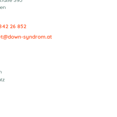
Straße 395
ben
842 26 852
tut@down-syndrom.at
m
tz