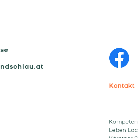
"HL
rse
undschlau.at
Kontakt
Kompeten
Leben Lac