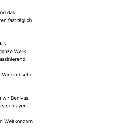
ind das 
n fast täglich 
as 
 ganze Werk 
aszinierend.
Wir sind sehr 
 
n wir Benivas 
erstenmayer 
em Weltkonzern 