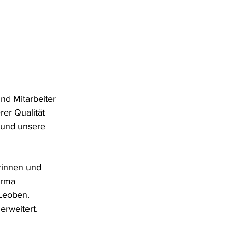
nd Mitarbeiter 
er Qualität 
 und unsere 
rinnen und 
irma 
 Leoben.
erweitert. 