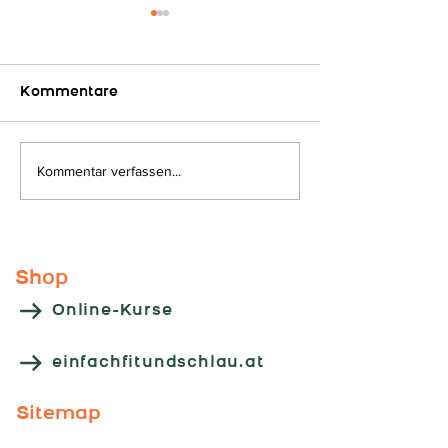
Kommentare
Auf geht´s...
Kommentar verfassen...
Kooperations
"HLW - Leoben
Shop
Online-Kurse
einfachfitundschlau.at
Sitemap