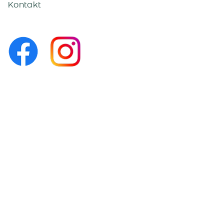
Kontakt
Kontakt
Kompetenzzentrum-
Leben Lachen Lernen
Kärntner Straße 395
8700 Leoben
+43 3842 26 852
institut@down-syndrom.at