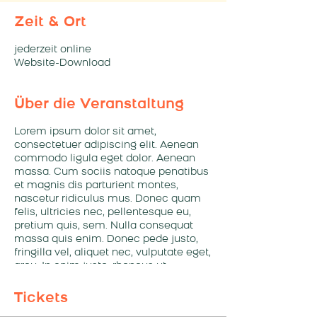
Zeit & Ort
jederzeit online
Website-Download
Über die Veranstaltung
Lorem ipsum dolor sit amet,
consectetuer adipiscing elit. Aenean
commodo ligula eget dolor. Aenean
massa. Cum sociis natoque penatibus
et magnis dis parturient montes,
nascetur ridiculus mus. Donec quam
felis, ultricies nec, pellentesque eu,
pretium quis, sem. Nulla consequat
massa quis enim. Donec pede justo,
fringilla vel, aliquet nec, vulputate eget,
arcu. In enim justo, rhoncus ut,
imperdiet a, venenatis vitae, justo.
Nullam dictum felis eu pede mollis
Tickets
pretium. Integer tincidunt. Cras