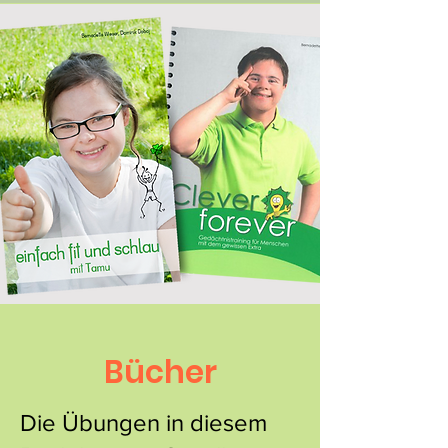
Es rcieht ncah Edre udn
Msoo.
Udn es dfutet ncah
Tnanen – Buäemn.
Desie Dfut – Sotffe snid
sher gsuend.
Bücher
Die Übungen in diesem