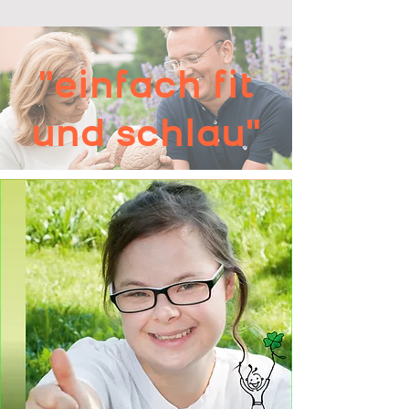
"einfach fit
und schlau"