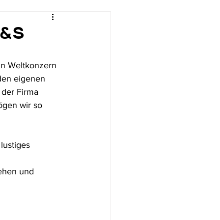
T&S
in Weltkonzern 
 den eigenen 
 der Firma 
gen wir so 
lustiges 
sehen und 