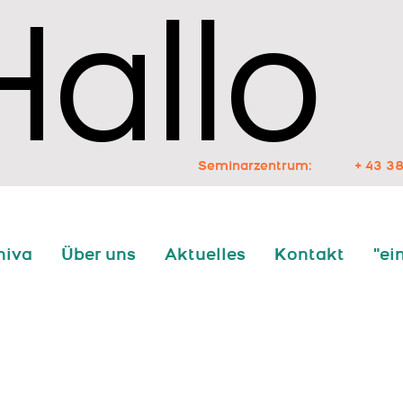
Hallo
Hallo
Seminarzentrum:
+ 43 38
niva
Über uns
Aktuelles
Kontakt
"ei