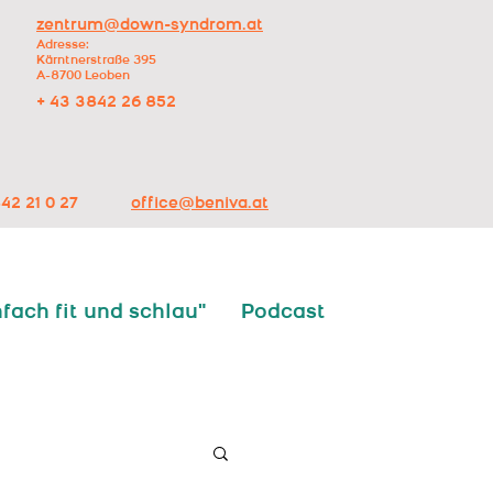
zentrum@down-syndrom.at
Adresse:
Kärntnerstraße 395
A-8700 Leoben
+ 43 3842 26 852
42 21 0 27
office@beniva.at
nfach fit und schlau"
Podcast