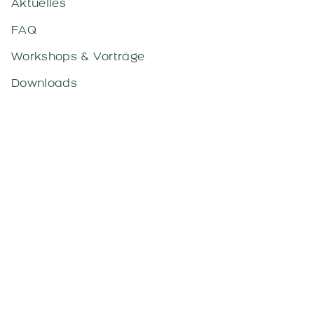
Aktuelles
FAQ
Workshops & Vorträge
Downloads
Kontakt
Kontakt
Kompetenzzentrum-
Leben Lachen Lernen
Kärntner Straße 395