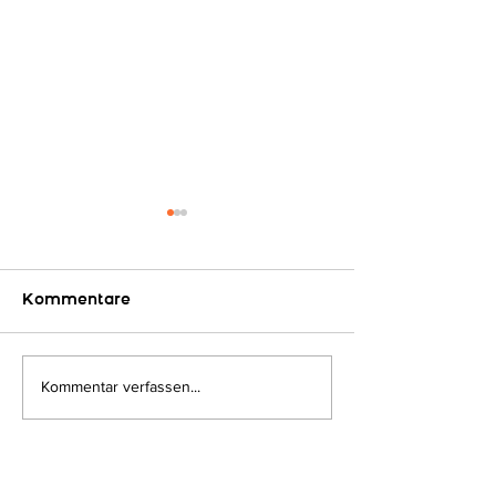
Kommentare
Auf geht´s...
Kommentar verfassen...
Kooperations
"HLW - Leoben