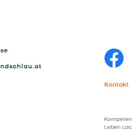
"HL
rse
undschlau.at
Kontakt
Kompeten
Leben Lac