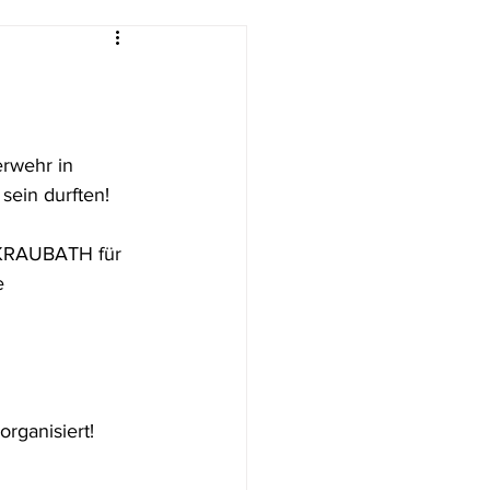
erwehr in 
sein durften! 
 KRAUBATH für 
e 
rganisiert! 