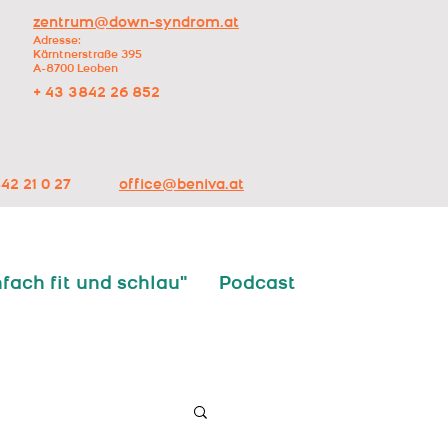
zentrum@down-syndrom.at
Adresse:
Kärntnerstraße 395
A-8700 Leoben
+ 43 3842 26 852
42 21 0 27
office@beniva.at
nfach fit und schlau"
Podcast