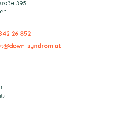
Straße 395
ben
842 26 852
tut@down-syndrom.at
m
tz