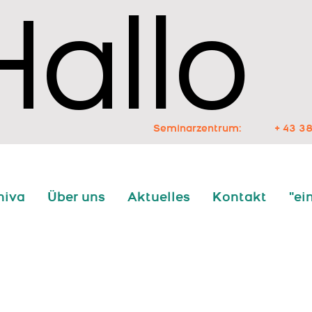
Hallo
Hallo
Seminarzentrum:
+ 43 38
niva
Über uns
Aktuelles
Kontakt
"ei