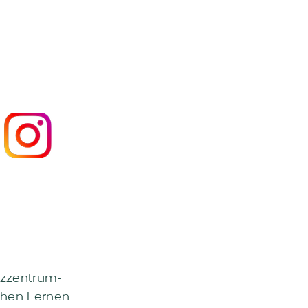
W - Leoben"
zzentrum-
hen Lernen