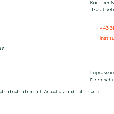
Kärntner 
8700 Leo
+43 3
insti
äge
Impressu
Datenschu
eben Lachen Lernen |
Webseite von: stilschmiede.at