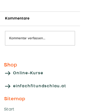
Kommentare
Auf geht´s...
Kommentar verfassen...
Kooperations
"HLW - Leoben
Shop
Online-Kurse
einfachfitundschlau.at
Sitemap
Start