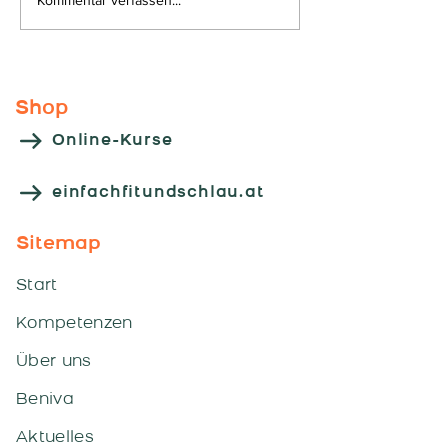
Kommentar verfassen...
Kooperations
"HLW - Leoben
Shop
Online-Kurse
einfachfitundschlau.at
Sitemap
Start
Kompetenzen
Über uns
Beniva
Aktuelles