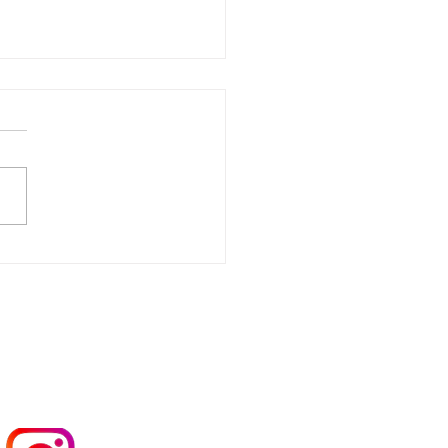
perationspartner
W - Leoben"