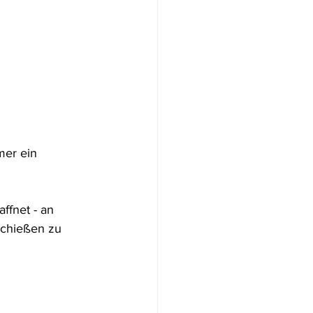
er ein 
ffnet - an 
schießen zu 