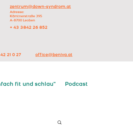
zentrum@down-syndrom.at
Adresse:
Kärntnerstraße 395
A-8700 Leoben
+ 43 3842 26 852
42 21 0 27
office@beniva.at
nfach fit und schlau"
Podcast