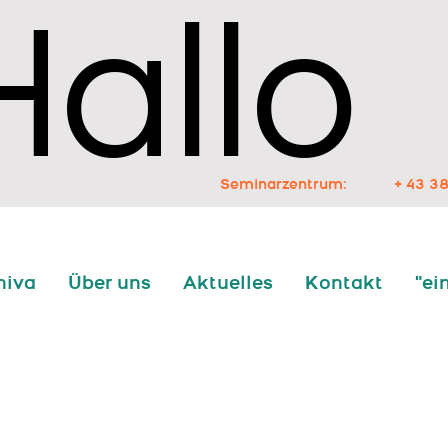
Hallo
Hallo
Seminarzentrum:
+ 43 38
niva
Über uns
Aktuelles
Kontakt
"ei