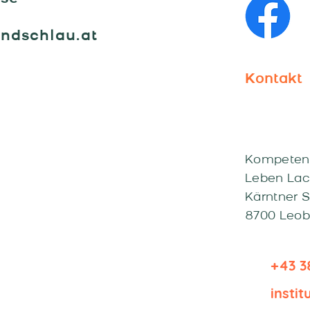
undschlau.at
Kontakt
Kompeten
Leben Lac
Kärntner 
8700 Leo
+43 3
insti