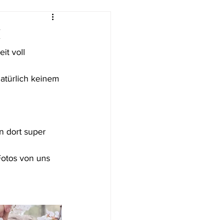
k
it voll 
atürlich keinem 
n dort super 
Fotos von uns 