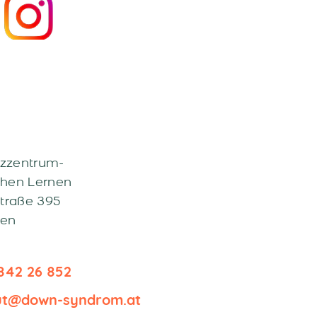
zzentrum-
hen Lernen
Straße 395
ben
842 26 852
tut@down-syndrom.at