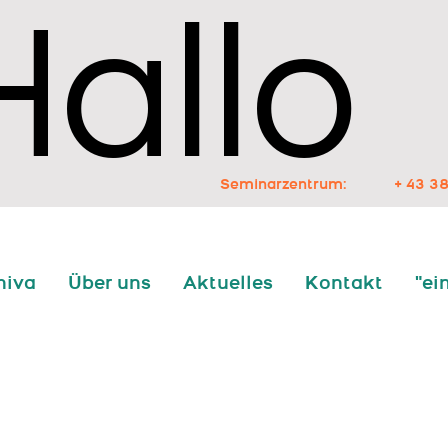
Hallo
Hallo
Seminarzentrum:
+ 43 38
niva
Über uns
Aktuelles
Kontakt
"ei