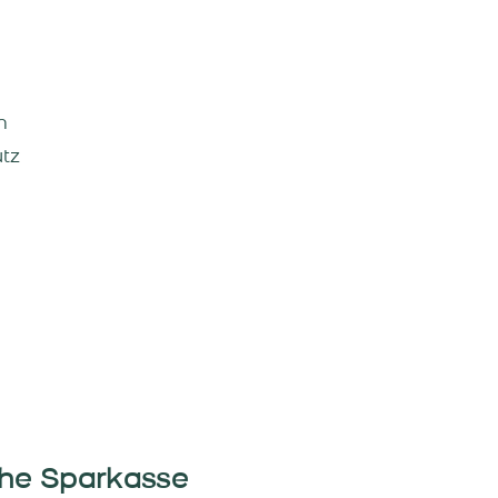
m
tz
che Sparkasse