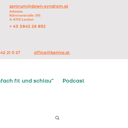
zentrum@down-syndrom.at
Adresse:
Kärntnerstraße 395
A-8700 Leoben
+ 43 3842 26 852
42 21 0 27
office@beniva.at
nfach fit und schlau"
Podcast