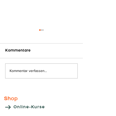
Kommentare
Auf geht´s...
Kommentar verfassen...
Kooperations
"HLW - Leoben
Shop
Online-Kurse