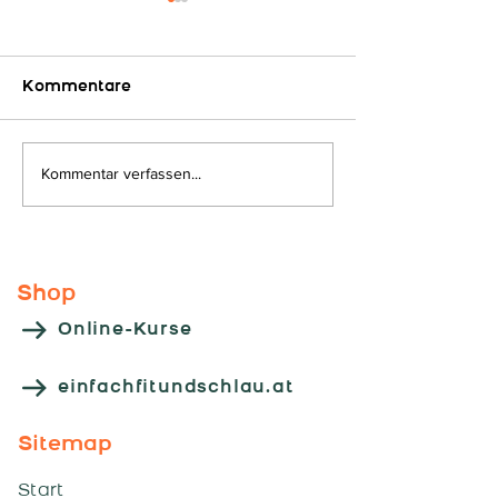
Kommentare
Auf geht´s...
Kommentar verfassen...
Kooperations
"HLW - Leoben
Shop
Online-Kurse
einfachfitundschlau.at
Sitemap
Start