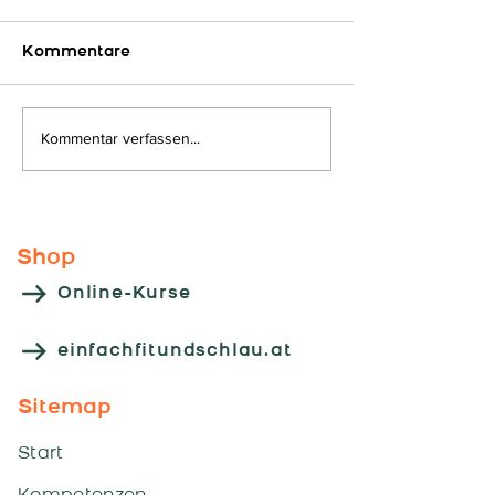
Kommentare
Auf geht´s...
Kommentar verfassen...
Kooperations
"HLW - Leoben
Shop
Online-Kurse
einfachfitundschlau.at
Sitemap
Start