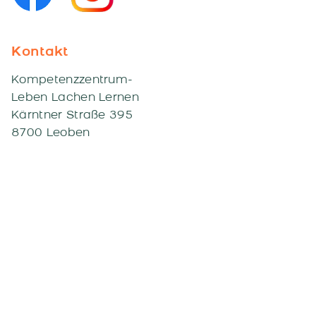
Kontakt
Kompetenzzentrum-
Leben Lachen Lernen
Kärntner Straße 395
8700 Leoben
+43 3842 26 852
institut@down-syndrom.at
Impressum
Datenschutz
© Kompetenzzentrum Leben Lachen
Lernen |
Webseite von: stilschmiede.at