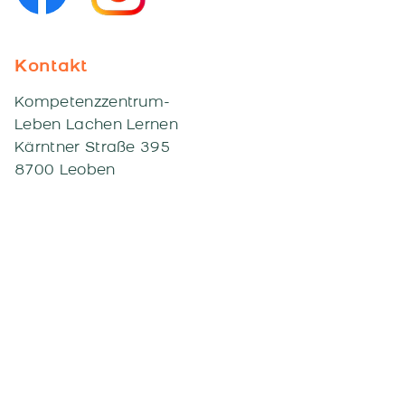
Kontakt
Kompetenzzentrum-
Leben Lachen Lernen
Kärntner Straße 395
8700 Leoben
+43 3842 26 852
institut@down-syndrom.at
Impressum
Datenschutz
© Kompetenzzentrum Leben Lachen
Lernen |
Webseite von: stilschmiede.at